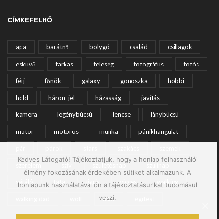
CÍMKEFELHŐ
apa
barátnő
bolygó
család
csillagok
esküvő
farkas
feleség
fotográfus
fotós
férj
főnök
galaxy
gonoszka
hobbi
hold
három jel
házasság
javítás
kamera
legénybúcsú
lencse
lánybúcsú
motor
motoros
munka
pánikhangulat
pár
párok
stars
szakács
szemek
Kedves Látogató! Tájékoztatjuk, hogy a honlap felhasználói
szerelem
szív
születésnap
szülinap
élmény fokozásának érdekében sütiket alkalmazunk. A
sétáló
tata
tigris
vicces
walking
honlapunk használatával ön a tájékoztatásunkat tudomásul
veszi.
walking dad
wolf
állat
égitest