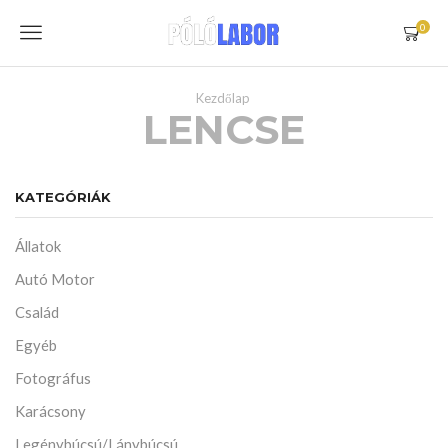
Menu
0
Kezdőlap
LENCSE
KATEGÓRIÁK
Állatok
Autó Motor
Család
Egyéb
Fotográfus
Karácsony
Legénybúcsú/Lánybúcsú