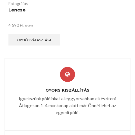
Fotográfus
Lencse
4 590
Ft
bruttó
OPCIÓK VÁLASZTÁSA
GYORS KISZÁLLÍTÁS
Igyekszünk pólóinkat a leggyorsabban elkészíteni.
Átlagosan 1-4 munkanap alatt már Önnél lehet az
egyedi póló.