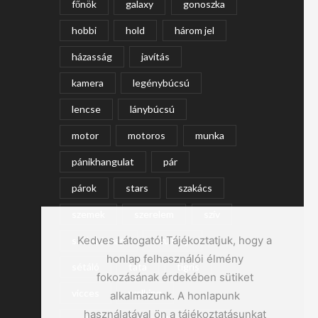
főnök
galaxy
gonoszka
hobbi
hold
három jel
házasság
javítás
kamera
legénybúcsú
lencse
lánybúcsú
motor
motoros
munka
pánikhangulat
pár
párok
stars
szakács
szemek
szerelem
szív
Kedves Látogató! Tájékoztatjuk, hogy a
születésnap
szülinap
honlap felhasználói élmény
sétáló
tata
tigris
fokozásának érdekében sütiket
vicces
walking
alkalmazunk. A honlapunk
használatával ön a tájékoztatásunkat