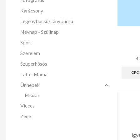
Karácsony
Legénybúcsú/Lánybúcsú
Névnap - Szülinap
Sport
Szerelem
4
Szuperhősös
OPCI
Tata - Mama
Ünnepek
Mikulás
Vicces
Zene
Igy