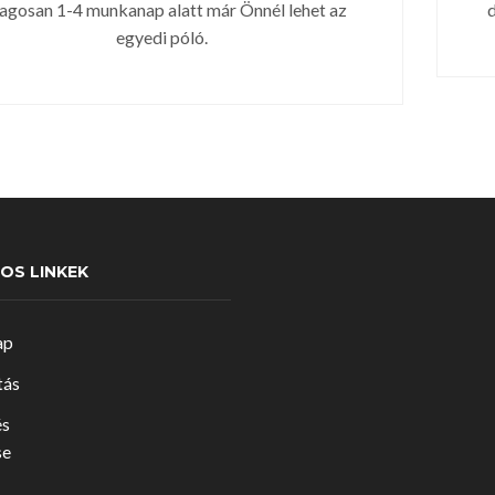
agosan 1-4 munkanap alatt már Önnél lehet az
d
egyedi póló.
OS LINKEK
ap
tás
és
se