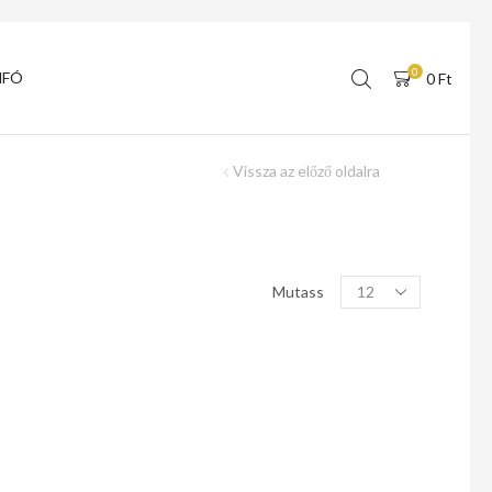
0
NFÓ
0
Ft
Vissza az előző oldalra
Mutass