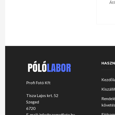
Átl
HASZN
Kezdől
Profi Fotó Kft
Kiszállí
Tisza Lajos krt. 52
Rendel
Szeged
követé
6720
Fiókom
E-mail:
info@szegedfoto.hu