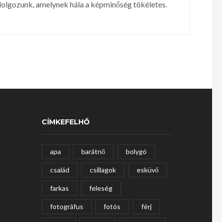
olgozunk, amelynek hála a képminőség tökéletes.
CÍMKEFELHŐ
apa
barátnő
bolygó
család
csillagok
esküvő
farkas
feleség
fotográfus
fotós
férj