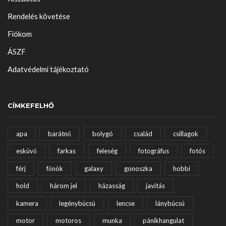
Rendelés követése
Fiókom
ÁSZF
Adatvédelmi tájékoztató
CÍMKEFELHŐ
apa
barátnő
bolygó
család
csillagok
esküvő
farkas
feleség
fotográfus
fotós
férj
főnök
galaxy
gonoszka
hobbi
hold
három jel
házasság
javítás
kamera
legénybúcsú
lencse
lánybúcsú
motor
motoros
munka
pánikhangulat