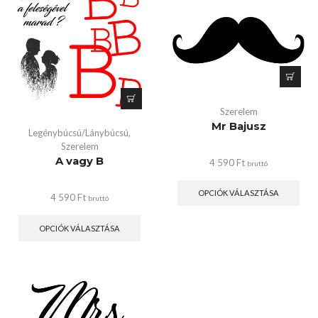
Szerelem
Mr Bajusz
Legénybúcsú/Lánybúcsú
,
Szerelem
A vagy B
4 590
Ft
bruttó
OPCIÓK VÁLASZTÁSA
4 590
Ft
bruttó
OPCIÓK VÁLASZTÁSA