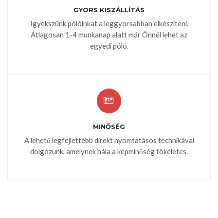
GYORS KISZÁLLÍTÁS
Igyekszünk pólóinkat a leggyorsabban elkészíteni.
Átlagosan 1-4 munkanap alatt már Önnél lehet az
egyedi póló.
MINŐSÉG
A lehető legfejlettebb direkt nyomtatásos technikával
dolgozunk, amelynek hála a képminőség tökéletes.