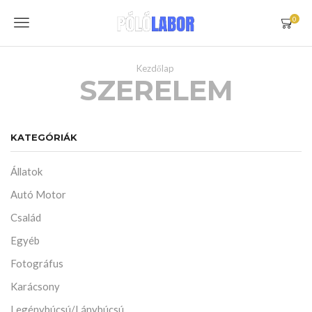
Menu
0
Kezdőlap
SZERELEM
KATEGÓRIÁK
Állatok
Autó Motor
Család
Egyéb
Fotográfus
Karácsony
Legénybúcsú/Lánybúcsú