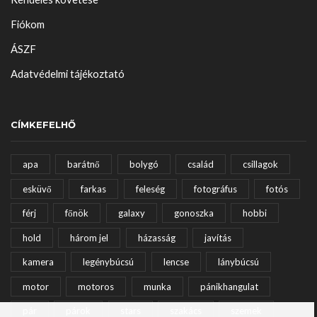
Fiókom
ÁSZF
Adatvédelmi tájékoztató
CÍMKEFELHŐ
apa
barátnő
bolygó
család
csillagok
esküvő
farkas
feleség
fotográfus
fotós
férj
főnök
galaxy
gonoszka
hobbi
hold
három jel
házasság
javítás
kamera
legénybúcsú
lencse
lánybúcsú
motor
motoros
munka
pánikhangulat
pár
párok
stars
szakács
szemek