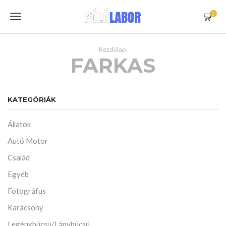
Menu
0
Kezdőlap
FARKAS
KATEGÓRIÁK
Állatok
Autó Motor
Család
Egyéb
Fotográfus
Karácsony
Legénybúcsú/Lánybúcsú