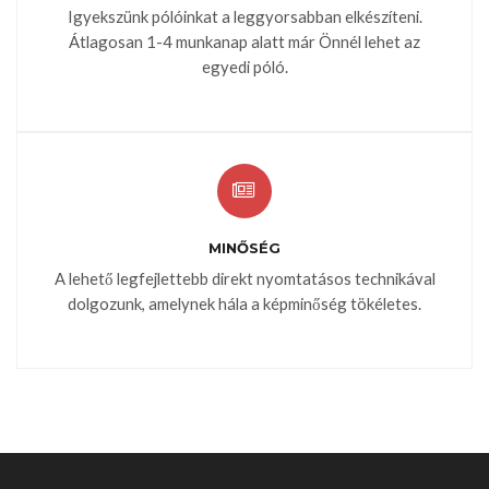
Igyekszünk pólóinkat a leggyorsabban elkészíteni.
Átlagosan 1-4 munkanap alatt már Önnél lehet az
egyedi póló.
MINŐSÉG
A lehető legfejlettebb direkt nyomtatásos technikával
dolgozunk, amelynek hála a képminőség tökéletes.