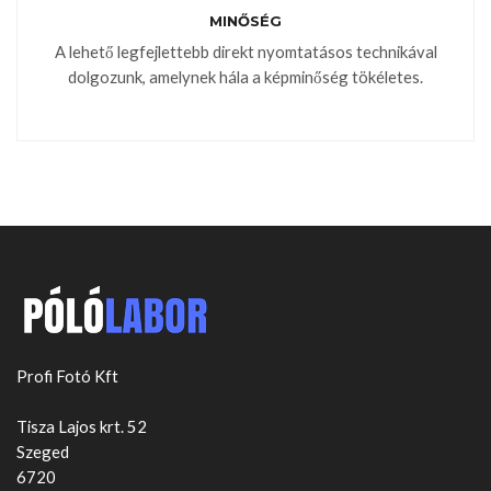
MINŐSÉG
A lehető legfejlettebb direkt nyomtatásos technikával
dolgozunk, amelynek hála a képminőség tökéletes.
Profi Fotó Kft
Tisza Lajos krt. 52
Szeged
6720