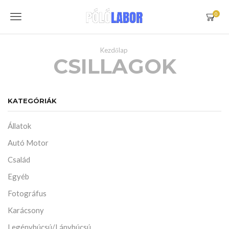
Menu
0
Kezdőlap
CSILLAGOK
KATEGÓRIÁK
Állatok
Autó Motor
Család
Egyéb
Fotográfus
Karácsony
Legénybúcsú/Lánybúcsú