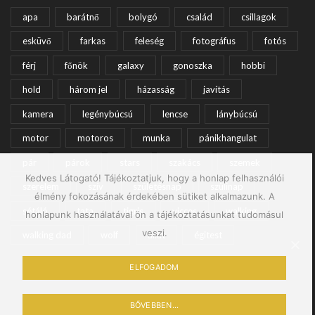
apa
barátnő
bolygó
család
csillagok
esküvő
farkas
feleség
fotográfus
fotós
férj
főnök
galaxy
gonoszka
hobbi
hold
három jel
házasság
javítás
kamera
legénybúcsú
lencse
lánybúcsú
motor
motoros
munka
pánikhangulat
pár
párok
stars
szakács
szemek
Kedves Látogató! Tájékoztatjuk, hogy a honlap felhasználói
szerelem
szív
születésnap
szülinap
élmény fokozásának érdekében sütiket alkalmazunk. A
sétáló
tata
tigris
vicces
walking
honlapunk használatával ön a tájékoztatásunkat tudomásul
veszi.
walking dad
wolf
állat
égitest
ELFOGADOM
BŐVEBBEN...
© Minden jog fenntartva.