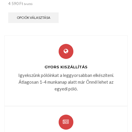
4 590
Ft
bruttó
OPCIÓK VÁLASZTÁSA
GYORS KISZÁLLÍTÁS
Igyekszünk pólóinkat a leggyorsabban elkészíteni.
Átlagosan 1-4 munkanap alatt már Önnél lehet az
egyedi póló.