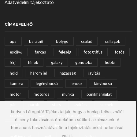
Adatvédelmi tájékoztató
CÍMKEFELHŐ
apa
barátnő
bolygó
család
csillagok
esküvő
farkas
feleség
fotográfus
fotós
férj
főnök
galaxy
gonoszka
hobbi
hold
három jel
házasság
javítás
kamera
legénybúcsú
lencse
lánybúcsú
motor
motoros
munka
pánikhangulat
pár
párok
stars
szakács
szemek
Kedves Látogató! Tájékoztatjuk, hogy a honlap felhasználói
szerelem
szív
születésnap
szülinap
élmény fokozásának érdekében sütiket alkalmazunk. A
sétáló
tata
tigris
vicces
walking
honlapunk használatával ön a tájékoztatásunkat tudomásul
veszi.
walking dad
wolf
állat
égitest