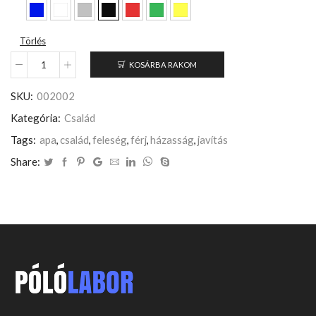
Törlés
KOSÁRBA RAKOM
Darabszám
SKU:
002002
Kategória:
Család
Tags:
apa
,
család
,
feleség
,
férj
,
házasság
,
javítás
Share: