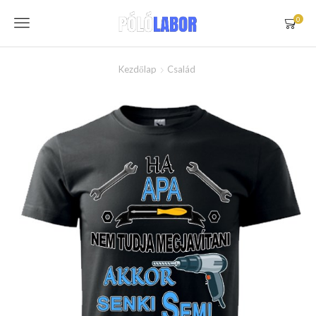
Menu
0
Kezdőlap
Család