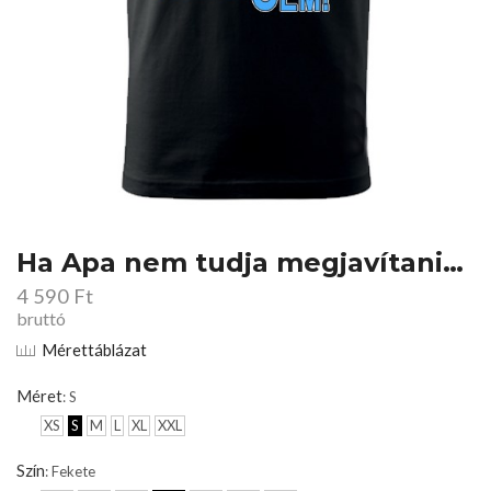
Ha Apa nem tudja megjavítani…
4 590
Ft
bruttó
Mérettáblázat
Méret
: S
XS
S
M
L
XL
XXL
Szín
: Fekete